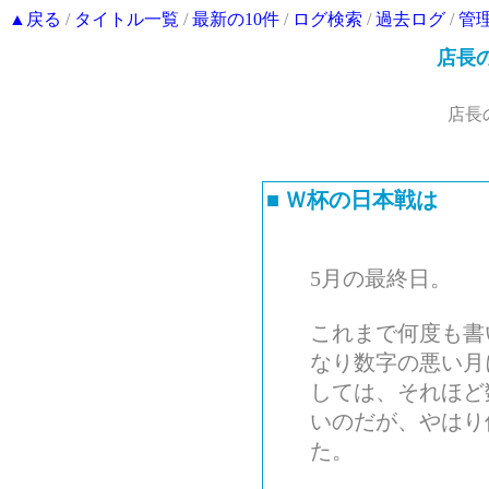
▲戻る
/
タイトル一覧
/
最新の10件
/
ログ検索
/
過去ログ
/
管
店長
店長
■
Ｗ杯の日本戦は
5月の最終日。
これまで何度も書
なり数字の悪い月
しては、それほど
いのだが、やはり
た。