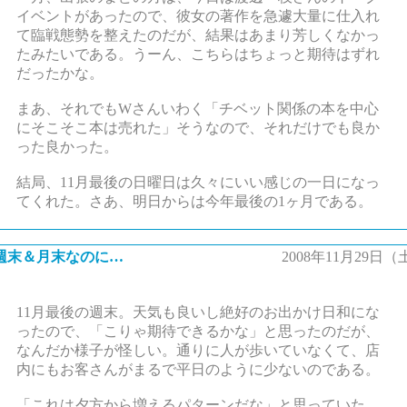
イベントがあったので、彼女の著作を急遽大量に仕入れ
て臨戦態勢を整えたのだが、結果はあまり芳しくなかっ
たみたいである。うーん、こちらはちょっと期待はずれ
だったかな。
まあ、それでもWさんいわく「チベット関係の本を中心
にそこそこ本は売れた」そうなので、それだけでも良か
った良かった。
結局、11月最後の日曜日は久々にいい感じの一日になっ
てくれた。さあ、明日からは今年最後の1ヶ月である。
週末＆月末なのに…
2008年11月29日（
11月最後の週末。天気も良いし絶好のお出かけ日和にな
ったので、「こりゃ期待できるかな」と思ったのだが、
なんだか様子が怪しい。通りに人が歩いていなくて、店
内にもお客さんがまるで平日のように少ないのである。
「これは夕方から増えるパターンだな」と思っていた