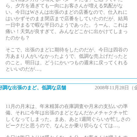
ら、夕方を過ぎても一向にお客さんが増える気配がな
い。今日はWさんは出張のまどの店番なので、仕入れに
はいかずそのまま閉店まで店番をしていたのだが、結局
一日中まるで暇な平日のようであった。うーん、これは
痛い！天気が良すぎて、みんなどこかに出かけてしまっ
たのかも？
そこで、出張のまどに期待をしたのだが、今日は四谷の
方あまり人がいなかったようで、低調な売上げだったと
のこと。明日は、どうにかいつもの週末に戻ってくれる
といいのだが…。
好調な出張のまど、低調な店舗
2008年11月28日（
11月の月末は、年末精算の在庫調査や月末の支払いの準
備、それに今年は出張のまどとなんだかメチャクチャ忙
しくなってしまった。まあ、あと1週間ぐらいが忙しさの
ピークだと思うので、なんとか乗り切らなくては…。