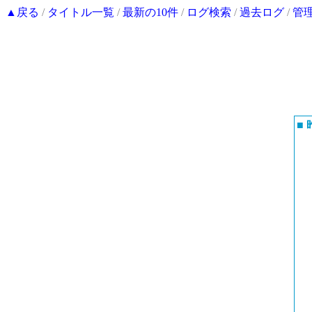
▲戻る
/
タイトル一覧
/
最新の10件
/
ログ検索
/
過去ログ
/
管
■