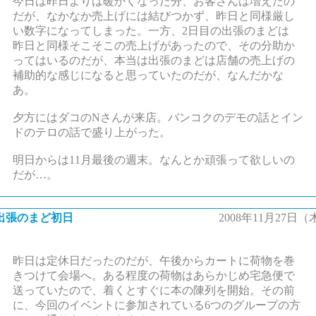
今日は昨日よりは暖かくなった分、お客さんは増えたの
だが、なかなか売上げには結びつかず、昨日と同様厳し
い数字になってしまった。一方、2日目の出張のまどは
昨日と同様そこそこの売上げがあったので、その分助か
ってはいるのだが、本当は出張のまどは店舗の売上げの
補助的な感じになると思っていたのだが、なんだかな
あ。
夕方にはダコのNさんが来店。バンコクのデモの話とイン
ドのテロの話で盛り上がった。
明日からは11月最後の週末。なんとか頑張って欲しいの
だが…。
出張のまど初日
2008年11月27日（
昨日は定休日だったのだが、午後からカートに荷物を巻
きつけて会場へ。ある程度の荷物はあらかじめ宅急便で
送っていたので、着くとすぐに本の陳列を開始。その前
に、今回のイベントに参加されている6つのグループの方