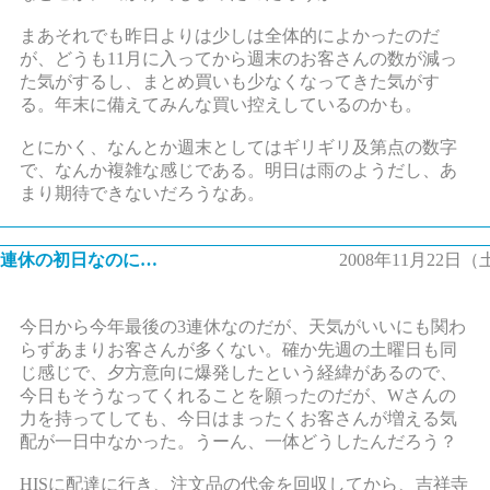
まあそれでも昨日よりは少しは全体的によかったのだ
が、どうも11月に入ってから週末のお客さんの数が減っ
た気がするし、まとめ買いも少なくなってきた気がす
る。年末に備えてみんな買い控えしているのかも。
とにかく、なんとか週末としてはギリギリ及第点の数字
で、なんか複雑な感じである。明日は雨のようだし、あ
まり期待できないだろうなあ。
3連休の初日なのに…
2008年11月22日（
今日から今年最後の3連休なのだが、天気がいいにも関わ
らずあまりお客さんが多くない。確か先週の土曜日も同
じ感じで、夕方意向に爆発したという経緯があるので、
今日もそうなってくれることを願ったのだが、Wさんの
力を持ってしても、今日はまったくお客さんが増える気
配が一日中なかった。うーん、一体どうしたんだろう？
HISに配達に行き、注文品の代金を回収してから、吉祥寺