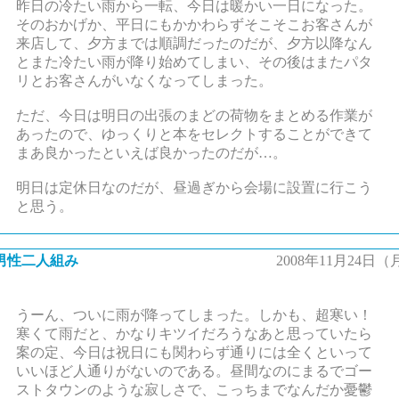
昨日の冷たい雨から一転、今日は暖かい一日になった。
そのおかげか、平日にもかかわらずそこそこお客さんが
来店して、夕方までは順調だったのだが、夕方以降なん
とまた冷たい雨が降り始めてしまい、その後はまたパタ
リとお客さんがいなくなってしまった。
ただ、今日は明日の出張のまどの荷物をまとめる作業が
あったので、ゆっくりと本をセレクトすることができて
まあ良かったといえば良かったのだが…。
明日は定休日なのだが、昼過ぎから会場に設置に行こう
と思う。
男性二人組み
2008年11月24日（
うーん、ついに雨が降ってしまった。しかも、超寒い！
寒くて雨だと、かなりキツイだろうなあと思っていたら
案の定、今日は祝日にも関わらず通りには全くといって
いいほど人通りがないのである。昼間なのにまるでゴー
ストタウンのような寂しさで、こっちまでなんだか憂鬱