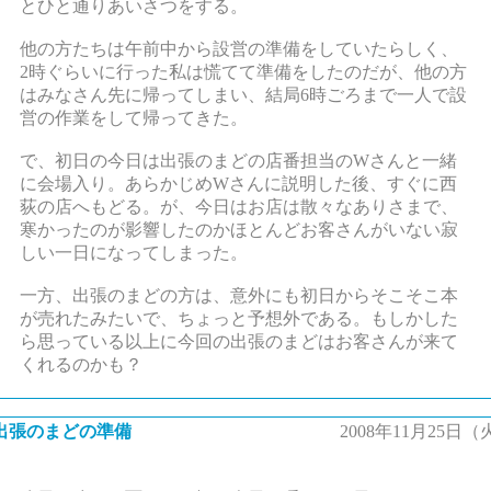
とひと通りあいさつをする。
他の方たちは午前中から設営の準備をしていたらしく、
2時ぐらいに行った私は慌てて準備をしたのだが、他の方
はみなさん先に帰ってしまい、結局6時ごろまで一人で設
営の作業をして帰ってきた。
で、初日の今日は出張のまどの店番担当のWさんと一緒
に会場入り。あらかじめWさんに説明した後、すぐに西
荻の店へもどる。が、今日はお店は散々なありさまで、
寒かったのが影響したのかほとんどお客さんがいない寂
しい一日になってしまった。
一方、出張のまどの方は、意外にも初日からそこそこ本
が売れたみたいで、ちょっと予想外である。もしかした
ら思っている以上に今回の出張のまどはお客さんが来て
くれるのかも？
出張のまどの準備
2008年11月25日（