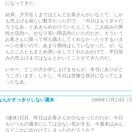
になってきた。
結局、夕方近くまでほとんどお客さんがいなくて、しか
も売上げも寂しい数字だったので、「今日はもうダメだ
ろうなあ」とあきらめかけていたところ、二人組みの男
性が店内へ。かなり長い間店内にいたのだが、そういう
お客さんに限って何も購入してくれなかったりするパタ
ーンが多いので、あまり期待はしていなかった。が、な
んと二人ともまとめ買いをしてくれたおかげで、平日並
みの売上げまではなんとかいくことができたのだ。
いやー、どこの方か存じ上げませんが、本当にありがと
うございます。しかし、今日は悲惨な祝日になってしま
ったなあ。
なんかすっきりしない週末
2008年11月23日（
3連休2日目。昨日はお客さんが少なかったのだが、今日
もいつもの週末にしては少ない気がする。今週末はみん
などこかに出かけてしまったのだろうか？