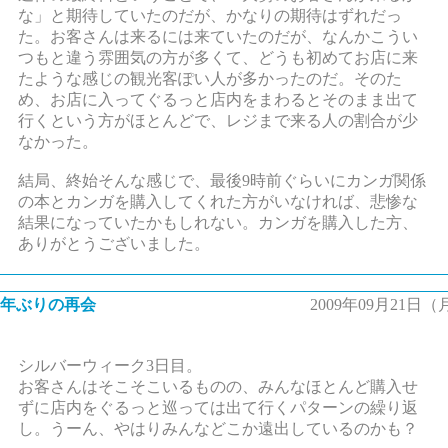
な」と期待していたのだが、かなりの期待はずれだっ
た。お客さんは来るには来ていたのだが、なんかこうい
つもと違う雰囲気の方が多くて、どうも初めてお店に来
たような感じの観光客ぽい人が多かったのだ。そのた
め、お店に入ってぐるっと店内をまわるとそのまま出て
行くという方がほとんどで、レジまで来る人の割合が少
なかった。
結局、終始そんな感じで、最後9時前ぐらいにカンガ関係
の本とカンガを購入してくれた方がいなければ、悲惨な
結果になっていたかもしれない。カンガを購入した方、
ありがとうございました。
6年ぶりの再会
2009年09月21日（
シルバーウィーク3日目。
お客さんはそこそこいるものの、みんなほとんど購入せ
ずに店内をぐるっと巡っては出て行くパターンの繰り返
し。うーん、やはりみんなどこか遠出しているのかも？