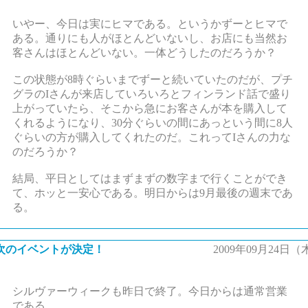
いやー、今日は実にヒマである。というかずーとヒマで
ある。通りにも人がほとんどいないし、お店にも当然お
客さんはほとんどいない。一体どうしたのだろうか？
この状態が8時ぐらいまでずーと続いていたのだが、プチ
グラのIさんが来店していろいろとフィンランド話で盛り
上がっていたら、そこから急にお客さんが本を購入して
くれるようになり、30分ぐらいの間にあっという間に8人
ぐらいの方が購入してくれたのだ。これってIさんの力な
のだろうか？
結局、平日としてはまずまずの数字まで行くことができ
て、ホッと一安心である。明日からは9月最後の週末であ
る。
次のイベントが決定！
2009年09月24日（
シルヴァーウィークも昨日で終了。今日からは通常営業
である。