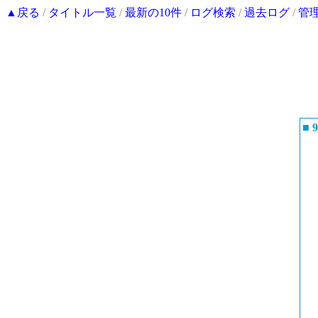
▲戻る
/
タイトル一覧
/
最新の10件
/
ログ検索
/
過去ログ
/
管
■