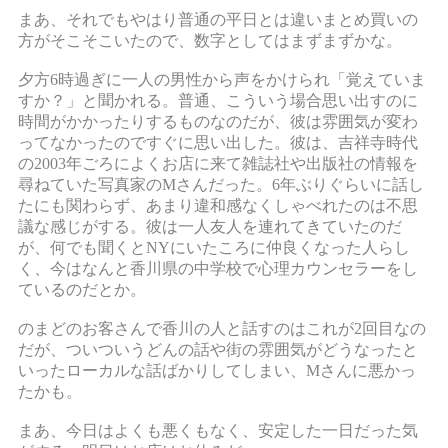
まあ、それでもやはり普通の平日とは違いまとめ買いの
方がそこそこいたので、数字としてはまずまずかな。
夕方6時過ぎに一人の男性から声をかけられ「覚えていま
すか？」と聞かれる。普通、こういう場合思い出すのに
時間がかかったりするものなのだが、彼は雰囲気が変わ
ってなかったのですぐに思い出した。彼は、吉祥寺時代
の2003年ごろによくお店に来て雑誌社や出版社の情報を
尋ねていた写真家のMさんだった。6年ぶりぐらいに話し
たにも関わらず、あまり違和感なくしゃべれたのは不思
議な感じがする。彼は一人友人を連れてきていたのだ
が、何でも聞くとNYにいたころに仲良くなった人らし
く、今はなんと香川県の中学校で心理カウンセラーをし
ているのだとか。
のまどのお客さんで香川の人と話すのはこれが2回目なの
だが、ついついうどんの話や街の雰囲気がどうなったと
いったローカルな話ばかりしてしまい、Mさんに悪かっ
たかも。
まあ、今日はよくも悪くもなく、安定した一日だった気