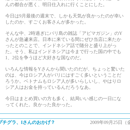
んの都合が悪く、明日仕入れに行くことにした。
今日は9月最後の週末で、しかも天気が良かったのが幸い
したのか、すごくお客さんが多かった。
そんな中、2時過ぎにバリ島の雑誌「アピマガジン」のY
さんが急遽来店。日本に来ている間にぜひ当店に来たか
ったとのことで、インドネシア話で随分と盛り上がっ
た。そう、私はインドネシアは今まで行った国の中でも
1、2位を争うほど大好きな国なのだ。
いろんな情報をYさんから聞いたのだが、ちょっと驚いた
のは、今はロシア人がバリにはすごく多いということだ
ろうか。ベトナムもロシア人が多いらしいし、やはりロ
シア人はお金を持っているんだろうなあ。
今日はまとめ買いの方も多く、結局いい感じの一日にな
ってくれた。良かった良かった。
プチグラ、Iさんのおかげ？
2009年09月25日（