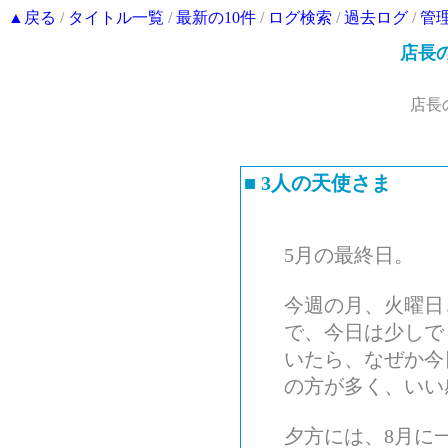
▲戻る
/
タイトル一覧
/
最新の10件
/
ログ検索
/
過去ログ
/
管
店長
店長
■
3人の天使さま
5月の最終日。
今週の月、火曜日
で、今日は少しで
いたら、なぜか今
の方が多く、いい
夕方には、8月に