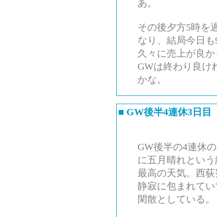
あ。
その後夕方5時を
なり、結局今日も
久々に売上が良か
GWは終わり良け
かな。
■
GW後半4連休3日目
GW後半の4連休
に五月晴れという
最高の天気。西荻
静寂に包まれてい
閑散としている。