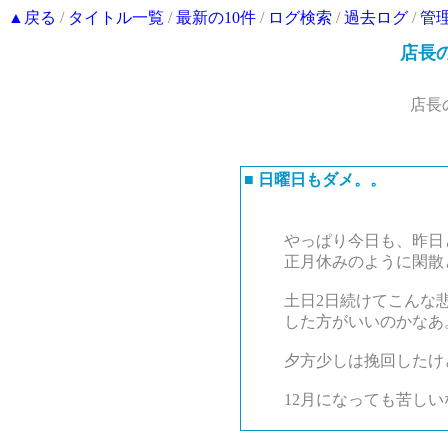
▲戻る
/
タイトル一覧
/
最新の10件
/
ログ検索
/
過去ログ
/
管
店長
店長
■
日曜日もダメ。。
やっぱり今日も、昨日
正月休みのように閑散
土日2日続けてこんな
した方がいいのかなあ
夕方少しは挽回したけ
12月になっても苦し