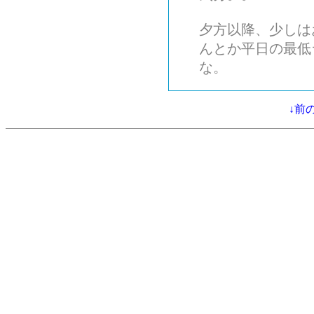
夕方以降、少しは
んとか平日の最低
な。
↓前